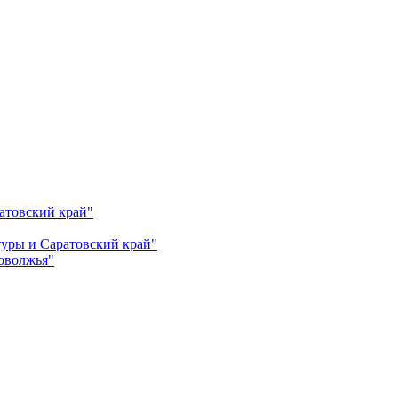
атовский край"
ьтуры и Саратовский край"
Поволжья"