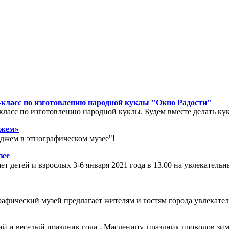
-класс по изготовлению народной куклы "Окно Радости"
-класс по изготовлению народной куклы. Будем вместе делать ку
джем»
оджем в этнографическом музее"!
зее
т детей и взрослых 3-6 января 2021 года в 13.00 на увлекател
графический музей предлагает жителям и гостям города увлека
й и веселый праздник года - Масленицу, праздник проводов зи