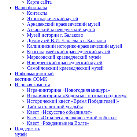
Карта сайта
Наши филиалы
Контакты
Этнографический музей
Аркадакский краеведческий музей
Аткарский краеведческий музей
Музей истории г. Балаково
Дом-музей В.И. Чапаева в г. Балаково
Калининский историко-краеведческий музей
Красноармейский краеведческий музей
Марксовский краеведческий музей
Новоузенский краеведческий музей
Самойловский краеведческий музей
Информационный
вестник СОМК
Игровая комната
Игра-викторина «Новогодняя мишура»
Игра-викторина «Ходим мы по краю родному»
Исторический квест «Время Победителей!»
Тайны старинной усадьбы
Квест «Искусство объединяет»
Квест «От колеса до околоземной орбиты»
Квест «Рожденные на Волге»
Поддержать
музей