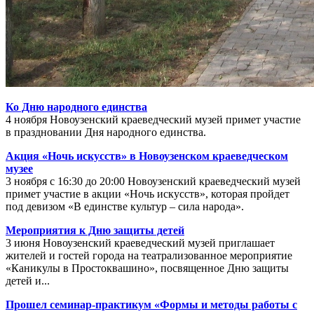
Ко Дню народного единства
4 ноября Новоузенский краеведческий музей примет участие
в праздновании Дня народного единства.
Акция «Ночь искусств» в Новоузенском краеведческом
музее
3 ноября с 16:30 до 20:00 Новоузенский краеведческий музей
примет участие в акции «Ночь искусств», которая пройдет
под девизом «В единстве культур – сила народа».
Мероприятия к Дню защиты детей
3 июня Новоузенский краеведческий музей приглашает
жителей и гостей города на театрализованное мероприятие
«Каникулы в Простоквашино», посвященное Дню защиты
детей и...
Прошел семинар-практикум «Формы и методы работы с