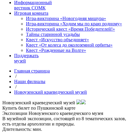
Информационный
вестник СОМК
Игровая комната
Игра-викторина «Новогодняя мишура»
Игра-викторина «Ходим мы по краю родному»
Исторический квест «Время Победителей!»
Тайны старинной усадьбы
Квест «Искусство объединяет»
Квест «От колеса до околоземной орбиты»
Квест «Рожденные на Волге»
Поддержать
музей
Главная страница
/
Наши филиалы
/
Новоузенский краеведческий музей
Новоузенский краеведческий музей
Купить билет по Пушкинской карте
Экспозиции Новоузенского краеведческого музея
В музейной экспозиции, состоящей из 8 тематических залов,
есть отделы археологии и природы.
Длительность: мин.