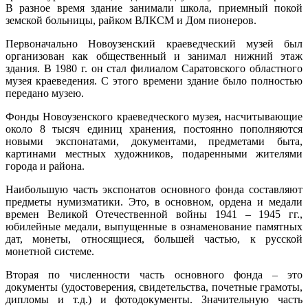
В разное время здание занимали школа, приемный покой
земской больницы, райком ВЛКСМ и Дом пионеров.
Первоначально Новоузенский краеведческий музей был
организован как общественный и занимал нижний этаж
здания. В 1980 г. он стал филиалом Саратовского областного
музея краеведения. С этого времени здание было полностью
передано музею.
Фонды Новоузенского краеведческого музея, насчитывающие
около 8 тысяч единиц хранения, постоянно пополняются
новыми экспонатами, документами, предметами быта,
картинами местных художников, подаренными жителями
города и района.
Наибольшую часть экспонатов основного фонда составляют
предметы нумизматики. Это, в основном, ордена и медали
времен Великой Отечественной войны 1941 – 1945 гг.,
юбилейные медали, выпущенные в ознаменование памятных
дат, монеты, относящиеся, большей частью, к русской
монетной системе.
Вторая по численности часть основного фонда – это
документы (удостоверения, свидетельства, почетные грамоты,
дипломы и т.д.) и фотодокументы. Значительную часть