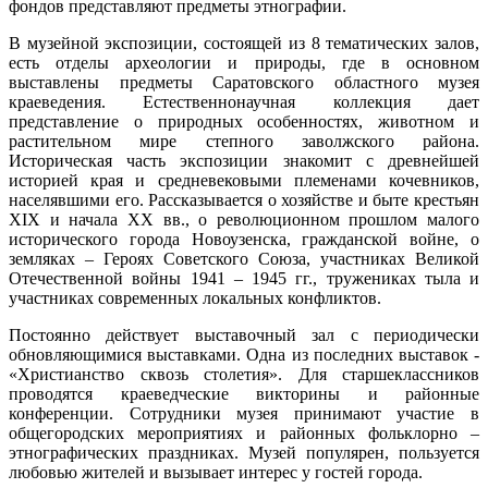
фондов представляют предметы этнографии.
В музейной экспозиции, состоящей из 8 тематических залов,
есть отделы археологии и природы, где в основном
выставлены предметы Саратовского областного музея
краеведения. Естественнонаучная коллекция дает
представление о природных особенностях, животном и
растительном мире степного заволжского района.
Историческая часть экспозиции знакомит с древнейшей
историей края и средневековыми племенами кочевников,
населявшими его. Рассказывается о хозяйстве и быте крестьян
XIX и начала ХХ вв., о революционном прошлом малого
исторического города Новоузенска, гражданской войне, о
земляках – Героях Советского Союза, участниках Великой
Отечественной войны 1941 – 1945 гг., тружениках тыла и
участниках современных локальных конфликтов.
Постоянно действует выставочный зал с периодически
обновляющимися выставками. Одна из последних выставок -
«Христианство сквозь столетия». Для старшеклассников
проводятся краеведческие викторины и районные
конференции. Сотрудники музея принимают участие в
общегородских мероприятиях и районных фольклорно –
этнографических праздниках. Музей популярен, пользуется
любовью жителей и вызывает интерес у гостей города.