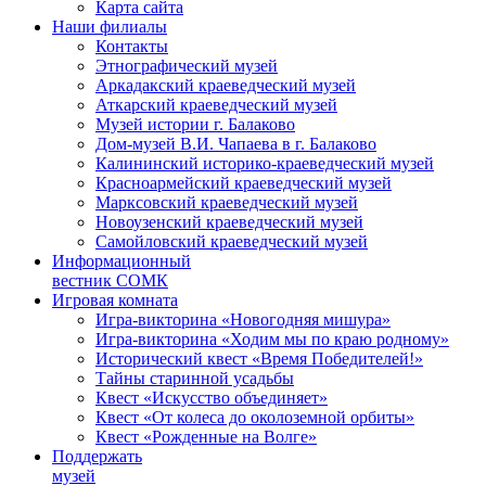
Карта сайта
Наши филиалы
Контакты
Этнографический музей
Аркадакский краеведческий музей
Аткарский краеведческий музей
Музей истории г. Балаково
Дом-музей В.И. Чапаева в г. Балаково
Калининский историко-краеведческий музей
Красноармейский краеведческий музей
Марксовский краеведческий музей
Новоузенский краеведческий музей
Самойловский краеведческий музей
Информационный
вестник СОМК
Игровая комната
Игра-викторина «Новогодняя мишура»
Игра-викторина «Ходим мы по краю родному»
Исторический квест «Время Победителей!»
Тайны старинной усадьбы
Квест «Искусство объединяет»
Квест «От колеса до околоземной орбиты»
Квест «Рожденные на Волге»
Поддержать
музей