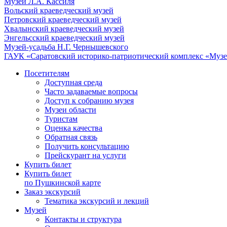
Музей Л.А. Кассиля
Вольский краеведческий музей
Петровский краеведческий музей
Хвалынский краеведческий музей
Энгельсский краеведческий музей
Музей-усадьба Н.Г. Чернышевского
ГАУК «Саратовский историко-патриотический комплекс «Музе
Посетителям
Доступная среда
Часто задаваемые вопросы
Доступ к собранию музея
Музеи области
Туристам
Оценка качества
Обратная связь
Получить консультацию
Прейскурант на услуги
Купить билет
Купить билет
по Пушкинской карте
Заказ экскурсий
Тематика экскурсий и лекций
Музей
Контакты и структура