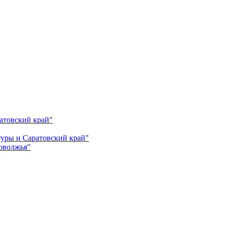
атовский край"
ьтуры и Саратовский край"
Поволжья"