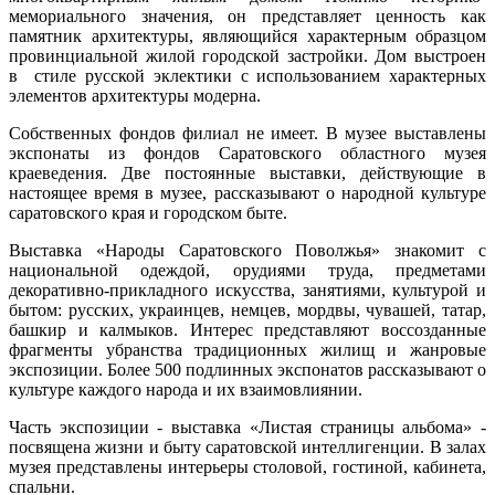
мемориального значения, он представляет ценность как
памятник архитектуры, являющийся характерным образцом
провинциальной жилой городской застройки. Дом выстроен
в
стиле русской эклектики с использованием характерных
элементов архитектуры модерна.
Собственных фондов филиал не имеет. В музее выставлены
экспонаты из фондов Саратовского областного музея
краеведения. Две постоянные выставки, действующие в
настоящее время в музее, рассказывают о народной культуре
саратовского края и городском быте.
Выставка «Народы Саратовского Поволжья» знакомит с
национальной одеждой, орудиями труда, предметами
декоративно-прикладного искусства, занятиями, культурой и
бытом: русских, украинцев, немцев, мордвы, чувашей, татар,
башкир и калмыков. Интерес представляют воссозданные
фрагменты убранства традиционных жилищ и жанровые
экспозиции. Более 500 подлинных экспонатов рассказывают о
культуре каждого народа и их взаимовлиянии.
Часть экспозиции - выставка «Листая страницы альбома» -
посвящена жизни и быту саратовской интеллигенции. В залах
музея представлены интерьеры столовой, гостиной, кабинета,
спальни.