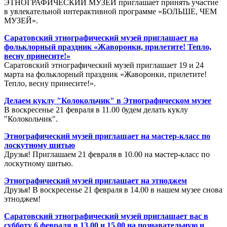
ЭТНОГРАФИЧЕСКИЙ МУЗЕЙ приглашает принять участие
в увлекательной интерактивной программе «БОЛЬШЕ, ЧЕМ
МУЗЕЙ».
Саратовский этнографический музей приглашает на
фольклорный праздник «Жаворонки, прилетите! Тепло,
весну принесите!»
Саратовский этнографический музей приглашает 19 и 24
марта на фольклорный праздник «Жаворонки, прилетите!
Тепло, весну принесите!».
Делаем куклу "Колокольчик" в Этнографическом музее
В воскресенье 21 февраля в 11.00 будем делать куклу
"Колокольчик".
Этнографический музей приглашает на мастер-класс по
лоскутному шитью
Друзья! Приглашаем 21 февраля в 10.00 на мастер-класс по
лоскутному шитью.
Этнографический музей приглашает на этноджем
Друзья! В воскресенье 21 февраля в 14.00 в нашем музее снова
этноджем!
Саратовский этнографический музей приглашает вас в
субботу 6 февраля в 13.00 и 15.00 на познавательную и