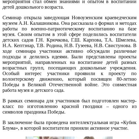
мероприятия стал обмен знаниями и опытом в воспитании
детей дошкольного возраста.
Семинар открыла заведующая Новоузенским краеведческим
музеем А.Н. Калашникова. Она рассказала о формах и методах
работы по военно-патриотическому воспитанию на базе
музея. Своим опытом в этой сфере поделились воспитатели
детских садов Г.Н. Крючкова, Г.Ш. Карпова, Т.А. Шмелева,
Н.А. Кептэнар, Т.В. Родина, Н.В. Гузеева, Н.В. Свистунова. В
ходе семинара участники активно обсуждали различные
подходы и делились идеями. Были представлены проекты
мероприятий, направленных на воспитание детей разных
возрастных групп, посещающих дошкольные учреждения.
Особый интерес участники проявили к проекту по
волонтерскому движению, который посвящен 80-летию
Победы в Великой Отечественной войне. Это совместная
работа музея и детского сада.
В рамках семинара для участников был подготовлен мастер-
класс по изготовлению красной гвоздики – одного из
символов праздника Победы.
В заключение была проведена интеллектуальная игра «Кубик
Блума», в которой воспитатели приняли активное участие.