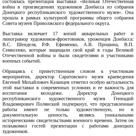
состоялась презентация выставки «Великая Отечественная
война в произведениях художников Донбасса из собрания
Донецкого республиканского художественного музея
»
. Она
прошла в рамках культурной программы общего собрания
Совета музеев Приволжского федерального округа.
Выставка включает 17 копий акварельных работ и
линогравюр художников-фронтовиков, уроженцев Донбасса:
В.С. Шенделя, Р.Ф. Ефименко, А.В. Прошина, В.П.
Семисенко, которые защищали свой край в годы Великой
Отечественной войны и были свидетелями и участниками
военных событий.
Обращаясь с приветственным словом к участникам
мероприятия, директор Саратовского музея краеведения
Евгений Михайлович Казанцев отметил особую актуальность
этой выставки в современных условиях и ее важность для
воспитания молодежи. Директор Донецкого
республиканского художественного музея Геннадий
Владимирович Полянский подчеркнул, что представленные
работы имеют не только художественную, но и
документальную ценность, являясь уникальными
историческими свидетельствами военного времени. Затем он
познакомил гостей презентации с работами донецких
художников.