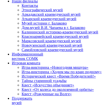
Наши филиалы
Контакты
Этнографический музей
Аркадакский краеведческий музей
Аткарский краеведческий музей
Музей истории г. Балаково
Дом-музей В.И. Чапаева в г. Балаково
Калининский историко-краеведческий музей
Красноармейский краеведческий музей
Марксовский краеведческий музей
Новоузенский краеведческий музей
Самойловский краеведческий музей
Информационный
вестник СОМК
Игровая комната
Игра-викторина «Новогодняя мишура»
Игра-викторина «Ходим мы по краю родному»
Исторический квест «Время Победителей!»
Тайны старинной усадьбы
Квест «Искусство объединяет»
Квест «От колеса до околоземной орбиты»
Квест «Рожденные на Волге»
Поддержать
музей