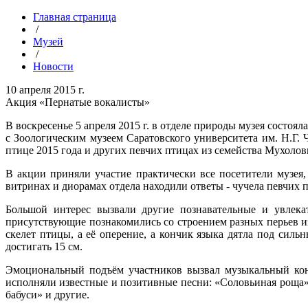
Главная страница
/
Музей
/
Новости
10 апреля 2015 г.
Акция «Пернатые вокалисты»
В воскресенье 5 апреля 2015 г. в отделе природы музея сост
с Зоологическим музеем Саратовского университета им. Н.Г.
птице 2015 года и других певчих птицах из семейства Мухолов
В акции приняли участие практически все посетители музея,
витринах и диорамах отдела находили ответы - чучела певчих пт
Большой интерес вызвали другие познавательные и увлекат
присутствующие познакомились со строением разных перьев из
скелет птицы, а её оперение, а кончик языка дятла под сил
достигать 15 см.
Эмоциональный подъём участников вызвал музыкальный кон
исполняли известные и позитивные песни: «Соловьиная роща»,
бабуси» и другие.