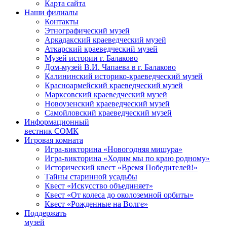
Карта сайта
Наши филиалы
Контакты
Этнографический музей
Аркадакский краеведческий музей
Аткарский краеведческий музей
Музей истории г. Балаково
Дом-музей В.И. Чапаева в г. Балаково
Калининский историко-краеведческий музей
Красноармейский краеведческий музей
Марксовский краеведческий музей
Новоузенский краеведческий музей
Самойловский краеведческий музей
Информационный
вестник СОМК
Игровая комната
Игра-викторина «Новогодняя мишура»
Игра-викторина «Ходим мы по краю родному»
Исторический квест «Время Победителей!»
Тайны старинной усадьбы
Квест «Искусство объединяет»
Квест «От колеса до околоземной орбиты»
Квест «Рожденные на Волге»
Поддержать
музей