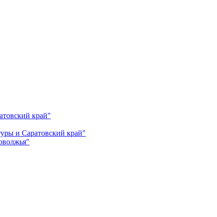
атовский край"
ьтуры и Саратовский край"
Поволжья"