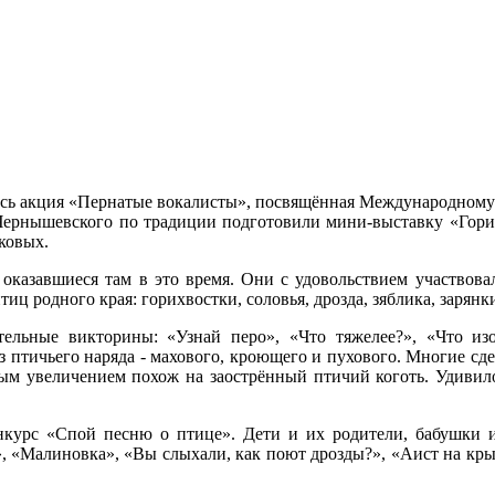
оялась акция «Пернатые вокалисты», посвящённая Международном
 Чернышевского по традиции подготовили мини-выставку «Гори
ковых.
 оказавшиеся там в это время. Они с удовольствием участвова
иц родного края: горихвостки, соловья, дрозда, зяблика, зарянки
ельные викторины: «Узнай перо», «Что тяжелее?», «Что изо
 птичьего наряда - махового, кроющего и пухового. Многие сде
ьным увеличением похож на заострённый птичий коготь. Удиви
курс «Спой песню о птице». Дети и их родители, бабушки и
 «Малиновка», «Вы слыхали, как поют дрозды?», «Аист на крыш