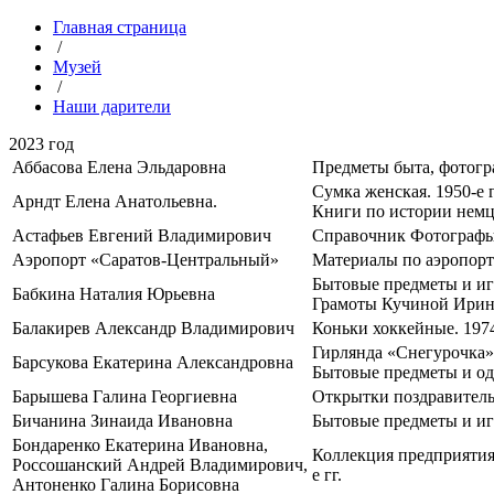
Главная страница
/
Музей
/
Наши дарители
2023 год
Аббасова Елена Эльдаровна
Предметы быта, фотогра
Сумка женская. 1950-е г
Арндт Елена Анатольевна.
Книги по истории немце
Астафьев Евгений Владимирович
Справочник Фотографы 
Аэропорт «Саратов-Центральный»
Материалы по аэропорт
Бытовые предметы и игр
Бабкина Наталия Юрьевна
Грамоты Кучиной Ирине
Балакирев Александр Владимирович
Коньки хоккейные. 1974
Гирлянда «Снегурочка».
Барсукова Екатерина Александровна
Бытовые предметы и оде
Барышева Галина Георгиевна
Открытки поздравитель
Бичанина Зинаида Ивановна
Бытовые предметы и игр
Бондаренко Екатерина Ивановна,
Коллекция предприятия
Россошанский Андрей Владимирович,
е гг.
Антоненко Галина Борисовна