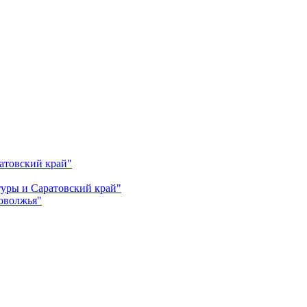
атовский край"
ьтуры и Саратовский край"
Поволжья"