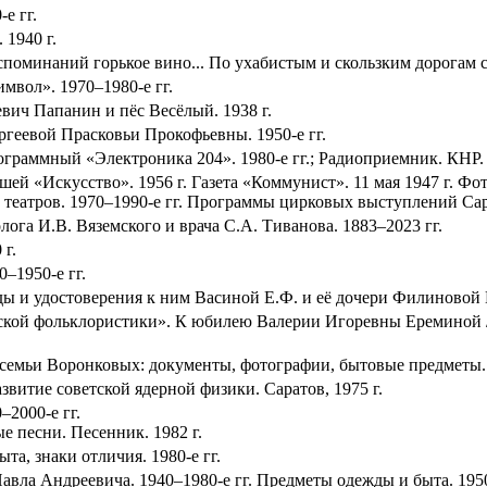
е гг.
 1940 г.
поминаний горькое вино... По ухабистым и скользким дорогам с
мвол». 1970–1980-е гг.
вич Папанин и пёс Весёлый. 1938 г.
геевой Прасковьи Прокофьевны. 1950-е гг.
раммный «Электроника 204». 1980-е гг.; Радиоприемник. КНР. 2
ей «Искусство». 1956 г. Газета «Коммунист». 11 мая 1947 г. Фо
 театров. 1970–1990-е гг. Программы цирковых выступлений Сар
ога И.В. Вяземского и врача С.А. Тиванова. 1883–2023 гг.
г.
–1950-е гг.
ды и удостоверения к ним Васиной Е.Ф. и её дочери Филиновой 
ской фольклористики». К юбилею Валерии Игоревны Ереминой 
емьи Воронковых: документы, фотографии, бытовые предметы. Вт
звитие советской ядерной физики. Саратов, 1975 г.
2000-е гг.
е песни. Песенник. 1982 г.
та, знаки отличия. 1980-е гг.
вла Андреевича. 1940–1980-е гг. Предметы одежды и быта. 1950