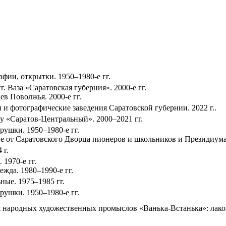
фии, открытки. 1950–1980-е гг.
г. Ваза «Саратовская губерния». 2000-е гг.
в Поволжья. 2000-е гг.
и фотографические заведения Саратовской губернии. 2022 г..
у «Саратов-Центральный». 2000–2021 гг.
ушки. 1950–1980-е гг.
 от Саратовского Дворца пионеров и школьников и Президиума С
 г.
 1970-е гг.
жда. 1980–1990-е гг.
ные. 1975–1985 гг.
ушки. 1950–1980-е гг.
 народных художественных промыслов «Ванька-Встанька»: лако