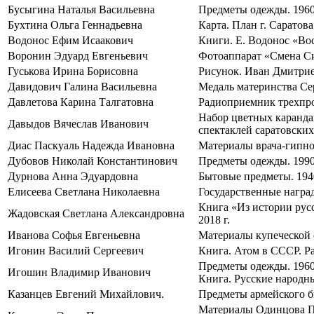
Бусыгина Наталья Васильевна
Предметы одежды. 1960-
Бухтина Ольга Геннадьевна
Карта. План г. Саратова.
Водонос Ефим Исаакович
Книги. Е. Водонос «Вос
Воронин Эдуард Евгеньевич
Фотоаппарат «Смена Си
Гуськова Ирина Борисовна
Рисунок. Иван Дмитрие
Давидович Галина Васильевна
Медаль материнства Сер
Давлетова Карина Талгатовна
Радиоприемник трехпрог
Набор цветных карандаш
Давыдов Вячеслав Иванович
спектаклей саратовских
Диас Паскуаль Надежда Ивановна
Материалы врача-гипнол
Дубовов Николай Константинович
Предметы одежды. 1990 
Дурнова Анна Эдуардовна
Бытовые предметы. 1940
Елисеева Светлана Николаевна
Государственные награ
Книга «Из истории рус
Жадовская Светлана Александровна
2018 г.
Иванова Софья Евгеньевна
Материалы купеческой с
Игонин Василий Сергеевич
Книга. Атом в СССР. Ра
Предметы одежды. 1960–
Игошин Владимир Иванович
Книга. Русские народны
Казанцев Евгений Михайлович.
Предметы армейского бы
Материалы Одинцова Па