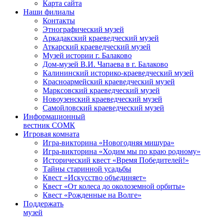
Карта сайта
Наши филиалы
Контакты
Этнографический музей
Аркадакский краеведческий музей
Аткарский краеведческий музей
Музей истории г. Балаково
Дом-музей В.И. Чапаева в г. Балаково
Калининский историко-краеведческий музей
Красноармейский краеведческий музей
Марксовский краеведческий музей
Новоузенский краеведческий музей
Самойловский краеведческий музей
Информационный
вестник СОМК
Игровая комната
Игра-викторина «Новогодняя мишура»
Игра-викторина «Ходим мы по краю родному»
Исторический квест «Время Победителей!»
Тайны старинной усадьбы
Квест «Искусство объединяет»
Квест «От колеса до околоземной орбиты»
Квест «Рожденные на Волге»
Поддержать
музей