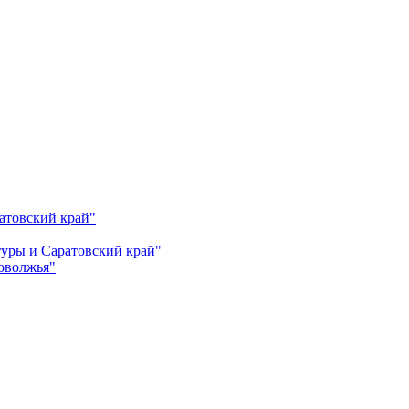
атовский край"
ьтуры и Саратовский край"
Поволжья"