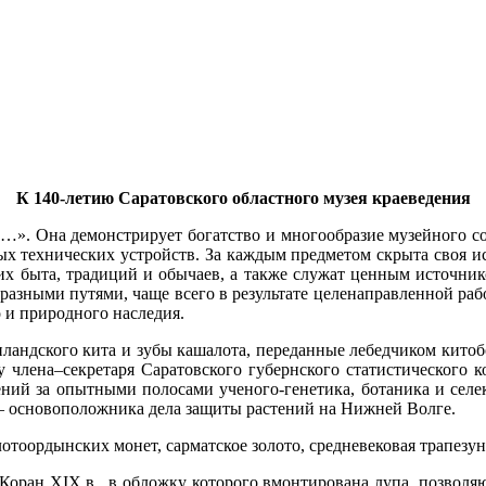
К 140-летию Саратовского областного музея краеведения
…». Она демонстрирует богатство и многообразие музейного соб
ых технических устройств. За каждым предметом скрыта своя и
 их быта, традиций и обычаев, а также служат ценным источн
азными путями, чаще всего в результате целенаправленной раб
 и природного наследия.
енландского кита и зубы кашалота, переданные лебедчиком кит
у члена–секретаря Саратовского губернского статистического
ний за опытными полосами ученого-генетика, ботаника и селек
 – основоположника дела защиты растений на Нижней Волге.
тоордынских монет, сарматское золото, средневековая трапезун
оран XIX в., в обложку которого вмонтирована лупа, позволя