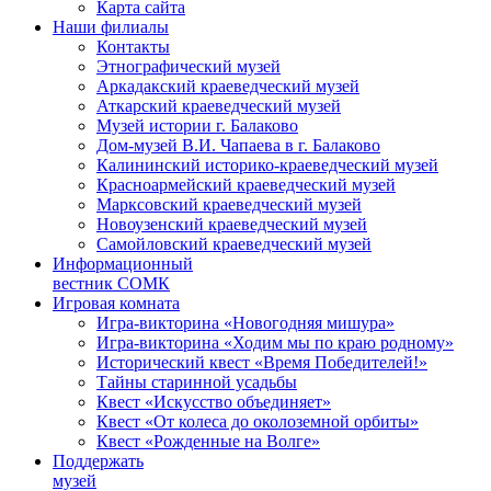
Карта сайта
Наши филиалы
Контакты
Этнографический музей
Аркадакский краеведческий музей
Аткарский краеведческий музей
Музей истории г. Балаково
Дом-музей В.И. Чапаева в г. Балаково
Калининский историко-краеведческий музей
Красноармейский краеведческий музей
Марксовский краеведческий музей
Новоузенский краеведческий музей
Самойловский краеведческий музей
Информационный
вестник СОМК
Игровая комната
Игра-викторина «Новогодняя мишура»
Игра-викторина «Ходим мы по краю родному»
Исторический квест «Время Победителей!»
Тайны старинной усадьбы
Квест «Искусство объединяет»
Квест «От колеса до околоземной орбиты»
Квест «Рожденные на Волге»
Поддержать
музей