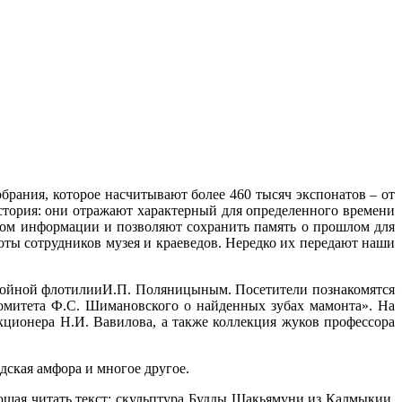
рания, которое насчитывают более 460 тысяч экспонатов – от
стория: они отражают характерный для определенного времени
иком информации и позволяют сохранить память о прошлом для
оты сотрудников музея и краеведов. Нередко их передают наши
обойной флотилииИ.П. Поляницыным. Посетители познакомятся
 комитета Ф.С. Шимановского о найденных зубах мамонта». На
ционера Н.И. Вавилова, а также коллекция жуков профессора
дская амфора и многое другое.
ющая читать текст; скульптура Будды Шакьямуни из Калмыкии,