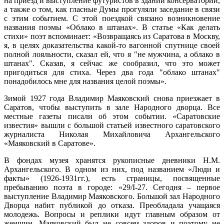
на приезд и выступление футуристов в здании консерватории,
а также о том, как гласные Думы прогуляли заседание в связи
с этим событием. С этой поездкой связано возникновение
названия поэмы «Облако в штанах». В статье «Как делать
стихи» поэт вспоминает: «Возвращаясь из Саратова в Москву,
я, в целях доказательства какой-то вагонной спутнице своей
полной лояльности, сказал ей, что я "не мужчина, а облако в
штанах". Сказав, я сейчас же сообразил, что это может
пригодиться для стиха. Через два года "облако штанах"
понадобилось мне для названия целой поэмы».
Зимой 1927 года Владимир Маяковский снова приезжает в
Саратов, чтобы выступить в зале Народного дворца. Все
местные газеты писали об этом событии. «Саратовские
известия» вышли с большой статьей известного саратовского
журналиста Николая Михайловича Архангельского
«Маяковский в Саратове».
В фондах музея хранятся рукописные дневники Н.М.
Архангельского. В одном из них, под названием «Люди и
факты» (1926-1931гг.), есть страницы, посвященные
пребыванию поэта в городе: «29/I-27. Сегодня – первое
выступление Владимир Маяковского. Большой зал Народного
Дворца набит публикой до отказа. Преобладала учащаяся
молодежь. Вопросы и реплики идут главным образом от
женщин. Маяковский был не совсем здоров и поэтому не