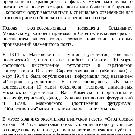
представлены хранящиеся в фондах музея материалы о
писателях и поэтах, которые жили или бывали в Саратове.
Экспонаты будут выставляться в специально отведенной для
этого витрине и обновляться в течение всего года.
Первая экспресс-выставка посвящена Владимиру
Маяковскому, который приезжал в Саратов несколько раз. С
посещением нашего города связано появление некоторых
произведений знаменитого поэта.
В 1914 г. Маяковский с группой футуристов, совершая
поэтический тур по стране, прибыл в Саратов. 19 марта
состоялось выступление футуристов в саратовской
консерватории. В газете «Саратовская жизнь» («Копеечка») за
март 1914 г. была опубликована информация под названием
«Гастроль футуристов». В ней сообщалось: «В зале
консерватории 19 марта объявлена “гастроль знаменитых
московских футуристов” Вас. Каменского (аэропланы и
поэзия футуристов), Давида Бурлюка (живопись футуристов)
и Влад. Маяковского (достижения футуризма).
“Обилечиваться” можно в книжном магазине Оскова».
В музее хранятся экземпляры выпусков газеты «Саратовская
жизнь» 1914 г. с заметками о выступлении псевдофутуристов
в городе накануне приезда группы поэтов, о реакции публики