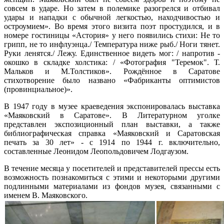
совсем в ударе. Но затем в полемике разогрелся и отбивал
удары и нападки с обычной легкостью, находчивостью и
остроумием». Во время этого визита поэт простудился, и в
номере гостиницы «Астория» у него появились стихи: Не то
грипп, не то инфлуэнца./ Температура ниже рыб./ Ноги тянет.
Руки ленятся./ Лежу. Единственное видеть мог: / напротив -
окошко в складке холстика: / «Фотография "Теремок". Т.
Мальков и М.Толстиков». Рождённое в Саратове
стихотворение было названо «Фабриканты оптимистов
(провинциальное)».
В 1947 году в музее краеведения экспонировалась выставка
«Маяковский в Саратове». В Литературном уголке
представлен экспозиционный план выставки, а также
библиографическая справка «Маяковский и Саратовская
печать за 30 лет» - с 1914 по 1944 г. включительно,
составленные Леонидом Леопольдовичем Лодгаузом.
В течение месяца у посетителей и представителей прессы есть
возможность познакомиться с этими и некоторыми другими
подлинными материалами из фондов музея, связанными с
именем В. Маяковского.